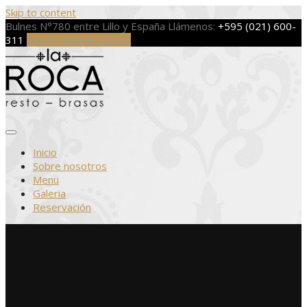
Skip to content
Bulnes N°780 entre Lillo y España
Llámenos:
+595 (021) 600-
311
HACER UNA RESERVA
Inicio
Sobre nosotros
Menu
Galeria
Reservación